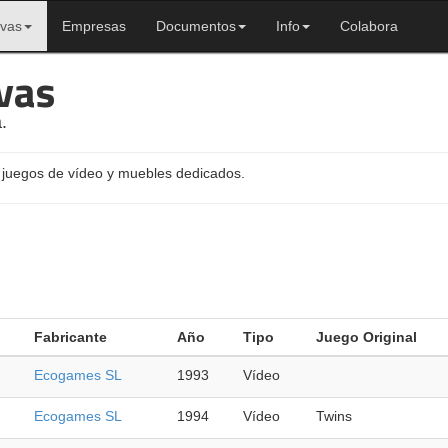
ivas
Empresas
Documentos
Info
Colabora
vas
.
 juegos de vídeo y muebles dedicados.
Fabricante
Año
Tipo
Juego Original
Ecogames SL
1993
Vídeo
Ecogames SL
1994
Vídeo
Twins