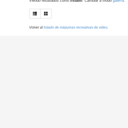
Viendo resultados como
listado
. Cambiar a modo
galería
.
Volver al
listado de máquinas recreativas de vídeo
.