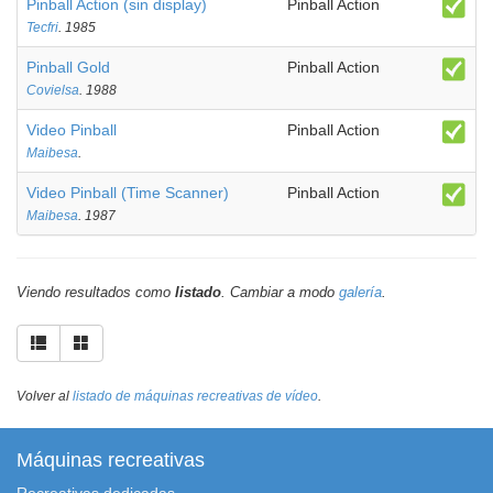
Pinball Action (sin display)
Pinball Action
Tecfri
. 1985
Pinball Gold
Pinball Action
Covielsa
. 1988
Video Pinball
Pinball Action
Maibesa
.
Video Pinball (Time Scanner)
Pinball Action
Maibesa
. 1987
Viendo resultados como
listado
. Cambiar a modo
galería
.
Volver al
listado de máquinas recreativas de vídeo
.
Máquinas recreativas