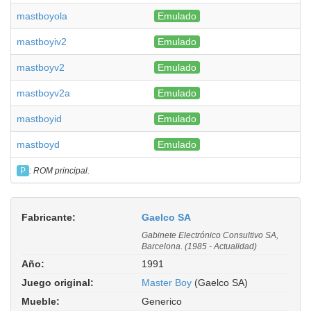
mastboyola
Emulado
mastboyiv2
Emulado
mastboyv2
Emulado
mastboyv2a
Emulado
mastboyid
Emulado
mastboyd
Emulado
P
: ROM principal.
Fabricante:
Gaelco SA
Gabinete Electrónico Consultivo SA,
Barcelona. (1985 - Actualidad)
Año:
1991
Juego original:
Master Boy
(Gaelco SA)
Mueble:
Generico