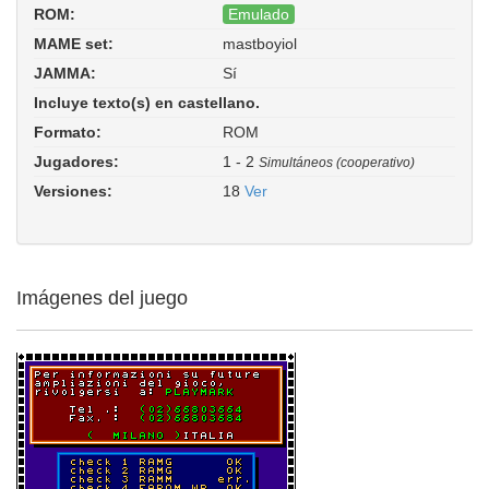
ROM:
Emulado
MAME set:
mastboyiol
Master Boy Olympic (Italy, set 1,
JAMMA:
Sí
checksum 77A8). ROM Parent:
mastboy. Driver:
gaelco/mastboy.cpp
Incluye texto(s) en castellano.
Formato:
ROM
Jugadores:
1 - 2
Simultáneos (cooperativo)
Versiones:
18
Ver
Imágenes del juego