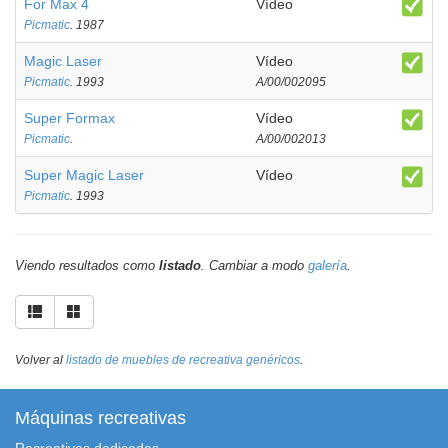
For Max 4
Vídeo
Picmatic
. 1987
Magic Laser
Vídeo
Picmatic
. 1993
A/00/002095
Super Formax
Vídeo
Picmatic
.
A/00/002013
Super Magic Laser
Vídeo
Picmatic
. 1993
Viendo resultados como
listado
. Cambiar a modo
galería
.
Volver al
listado de muebles de recreativa genéricos
.
Máquinas recreativas