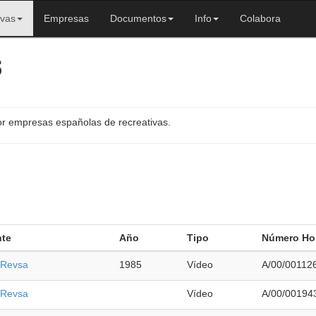
ivas
Empresas
Documentos
Info
Colabora
s
or empresas españolas de recreativas.
nte
Año
Tipo
Número Ho
 Revsa
1985
Vídeo
A/00/00112
 Revsa
Vídeo
A/00/00194