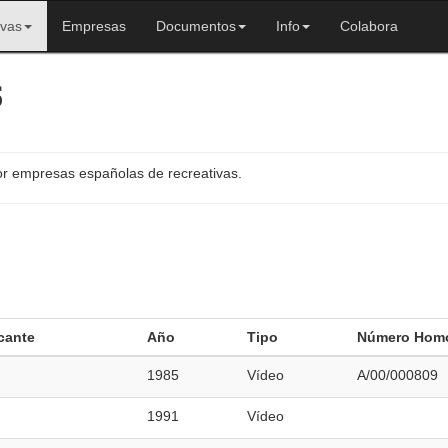
ivas
Empresas
Documentos
Info
Colabora
s
or empresas españolas de recreativas.
cante
Año
Tipo
Número Homo
1985
Vídeo
A/00/000809
1991
Vídeo