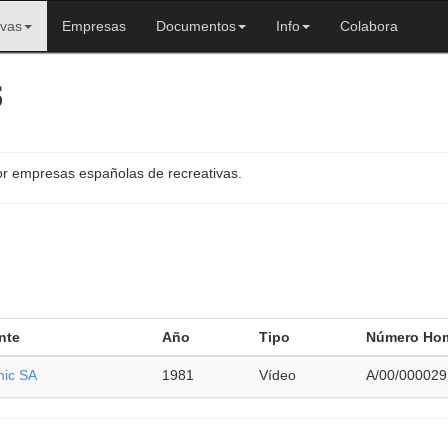
ivas
Empresas
Documentos
Info
Colabora
s
or empresas españolas de recreativas.
nte
Año
Tipo
Número Ho
nic SA
1981
Vídeo
A/00/000029