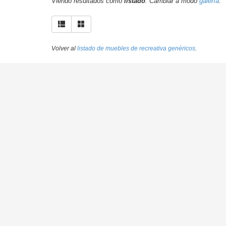
Viendo resultados como
listado
. Cambiar a modo
galería
.
Volver al
listado de muebles de recreativa genéricos
.