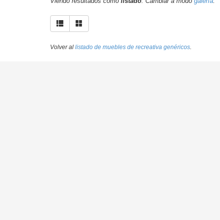
Viendo resultados como
listado
. Cambiar a modo
galería
.
Volver al
listado de muebles de recreativa genéricos
.