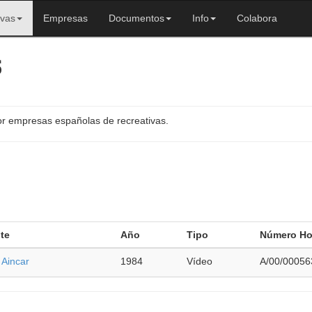
ivas
Empresas
Documentos
Info
Colabora
s
or empresas españolas de recreativas.
te
Año
Tipo
Número Ho
l Aincar
1984
Vídeo
A/00/00056