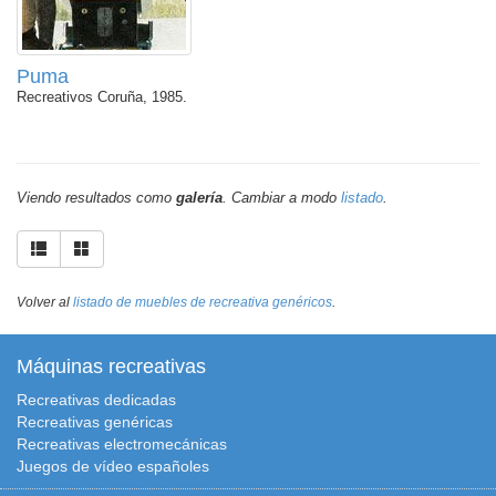
Puma
Recreativos Coruña, 1985.
Viendo resultados como
galería
. Cambiar a modo
listado
.
Volver al
listado de muebles de recreativa genéricos
.
Máquinas recreativas
Recreativas dedicadas
Recreativas genéricas
Recreativas electromecánicas
Juegos de vídeo españoles