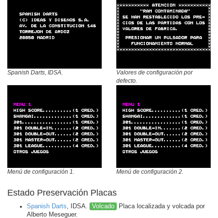
Spanish Darts, IDSA.
Valores de configuración por
defecto.
Menú de configuración 1.
Menú de configuración 2.
Estado Preservación Placas
Spanish Darts
, IDSA.
Volcado
Placa localizada y volcada por
Alberto Meseguer.