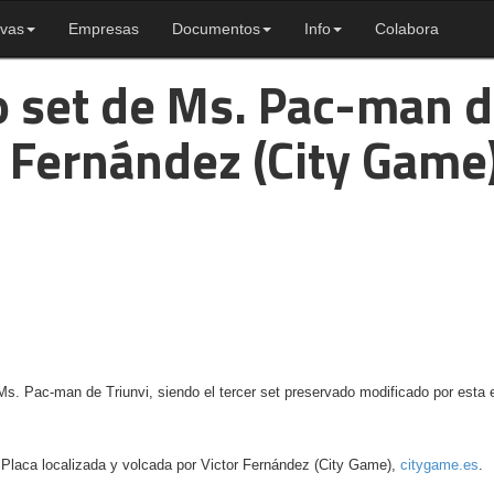
ivas
Empresas
Documentos
Info
Colabora
 set de Ms. Pac-man 
r Fernández (City Game
 Ms. Pac-man de Triunvi, siendo el tercer set preservado modificado por e
Placa localizada y volcada por Victor Fernández (City Game),
citygame.es
.