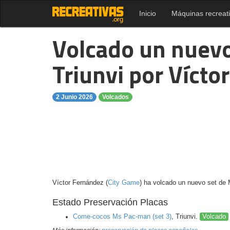
Inicio
Máquinas recreat
Volcado un nuevo
Triunvi por Vícto
2 Junio 2026
Volcados
Víctor Fernández (
City Game
) ha volcado un nuevo set de
Estado Preservación Placas
Come-cocos Ms Pac-man (set 3)
, Triunvi.
Volcado