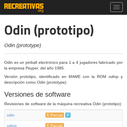
Toggl
navig
Odin (prototipo)
Odin (prototype)
Odin es un pinball electrónico para 1 a 4 jugadores fabricado por
la empresa Peyper, del año 1985.
Versión prototipo, identificado en MAME con la ROM
odinp
y
descripción como
Odin (prototype)
.
Versiones de software
Revisiones de
software
de la máquina recreativa Odin (prototipo):
odin
E.Parcial
P
odinp
E.Parcial