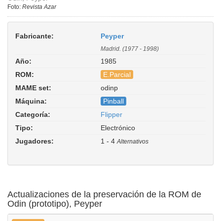
Foto:
Revista Azar
Fabricante:
Peyper
Madrid. (1977 - 1998)
Año:
1985
ROM:
E.Parcial
MAME set:
odinp
Odin (prototype). ROM Parent: odin.
Máquina:
Pinball
Driver:
pinball/peyper.cpp
Categoría:
Flipper
Tipo:
Electrónico
Jugadores:
1 - 4
Alternativos
Actualizaciones de la preservación de la ROM de
Odin (prototipo), Peyper