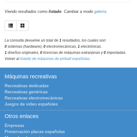
Viendo resultados como
listado
. Cambiar a modo
galería
.
La consulta devuelve un total de
1
resultados, los cuales son:
0
sistemas (hardware),
0
electromecánicas,
1
electrónicas.
1
diseños originales,
0
licencias de máquinas extranjeras y
0
importadas.
Volver al
listado de máquinas de pinball españolas
.
Máquinas recreativas
Recreativas dedicadas
Recreativas genéricas
Recreativas electromecánicas
Juegos de vídeo españoles
Otros enlaces
Empresas
Preservación placas españolas