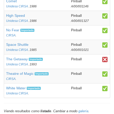
Comet
Pinball
Unidesa CIRSA
. 1986
A/00/001146
High Speed
Pinball
Unidesa CIRSA
. 1986
A/00/001327
No Fear
Pinball
Importado
CIRSA
.
Space Shuttle
Pinball
Unidesa CIRSA
. 1985
A/00/001021
The Getaway
Pinball
Importado
Unidesa CIRSA
. 1993
Theatre of Magic
Pinball
Importado
CIRSA
.
White Water
Pinball
Importado
Unidesa CIRSA
.
Viendo resultados como
listado
. Cambiar a modo
galería
.