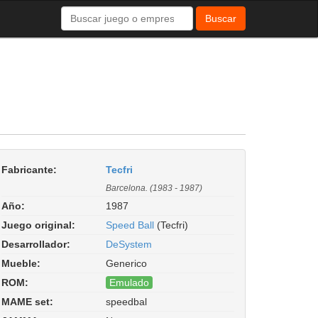
Buscar
Fabricante:
Tecfri
Barcelona. (1983 - 1987)
Año:
1987
Juego original:
Speed Ball
(Tecfri)
Desarrollador:
DeSystem
Mueble:
Generico
ROM:
Emulado
MAME set:
speedbal
Speed Ball (set 1). Driver: