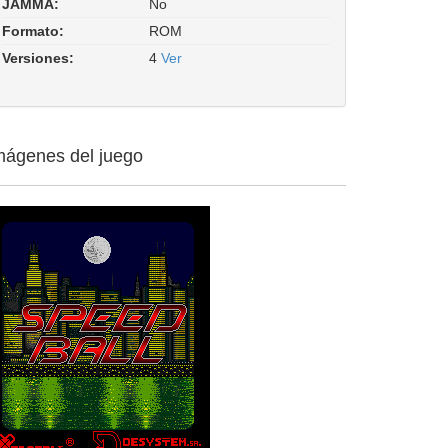
JAMMA:
No
tecfri/speedbal.cpp
Formato:
ROM
Versiones:
4
Ver
mágenes del juego