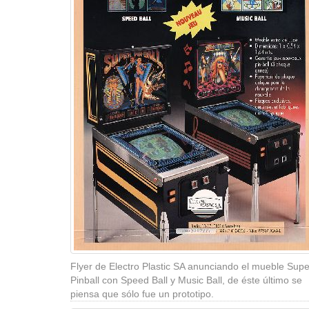
Flyer de Electro Plastic SA anunciando el mueble Supe
Pinball con Speed Ball y Music Ball, de éste último se
piensa que sólo fue un prototipo.