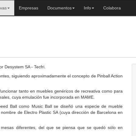
ivas
Empresas
Documentos
Info
Colabora
or Desystem SA - Tecfri.
entes, siguiendo aproximadamente el concepto de Pinball Action
 funcionar tanto en muebles genéricos de recreativa como para
s reales, cuya emulación fue incorporada en MAME.
Speed Ball como Music Ball se diseñó una especie de mueble
a nombre de Electro Plastic SA (cuya dirección de Barcelona en
s mesas diferentes, del que se piensa que se quedó sólo en