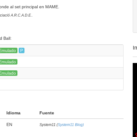
onde al set principal en MAME.
ació A.R.C.A.D.E..
 Ball:
I
Emulado
P
Emulado
Emulado
Idioma
Fuente
EN
System11 (
System11 Blog)