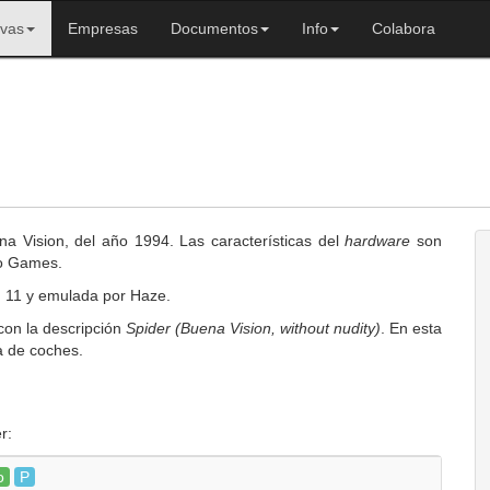
ivas
Empresas
Documentos
Info
Colabora
a Vision, del año 1994. Las características del
hardware
son
co Games.
m 11 y emulada por Haze.
con la descripción
Spider (Buena Vision, without nudity)
. En esta
a de coches.
r:
o
P