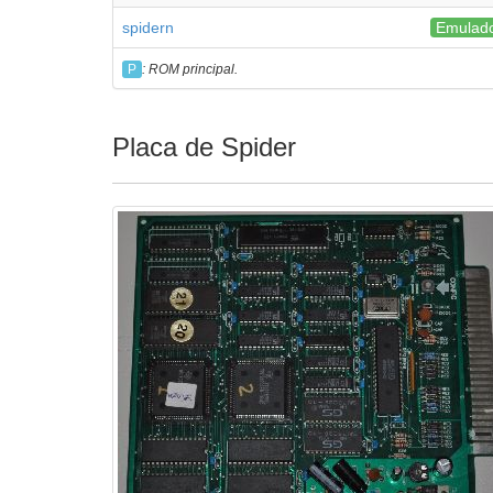
spidern
Emulad
P
: ROM principal.
Placa de Spider