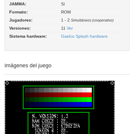
Splash! (ver. 1.3, checksum
JAMMA:
Sí
E7BEF3FA, World). Driver:
gaelco/splash.cpp
Formato:
ROM
Jugadores:
1 - 2
Simultáneos (cooperativo)
Versiones:
11
Ver
Sistema hardware:
Gaelco Splash hardware
Imágenes del juego