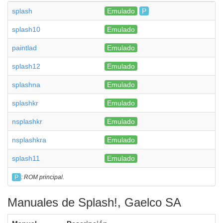
splash
Emulado
P
splash10
Emulado
paintlad
Emulado
splash12
Emulado
splashna
Emulado
splashkr
Emulado
nsplashkr
Emulado
nsplashkra
Emulado
splash11
Emulado
P
: ROM principal.
Manuales de Splash!, Gaelco SA