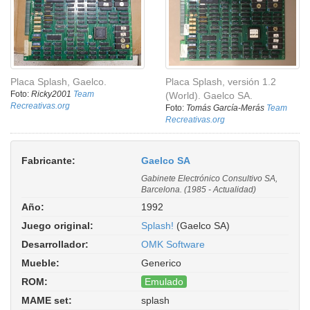
Placa Splash, Gaelco.
Placa Splash, versión 1.2
Foto:
Ricky2001
Team
(World). Gaelco SA.
Recreativas.org
Foto:
Tomás García-Merás
Team
Recreativas.org
Fabricante:
Gaelco SA
Gabinete Electrónico Consultivo SA,
Barcelona. (1985 - Actualidad)
Año:
1992
Juego original:
Splash!
(Gaelco SA)
Desarrollador:
OMK Software
Mueble:
Generico
ROM:
Emulado
MAME set:
splash