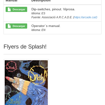
Manual
Descripción
Dip-switches, pinout. Viprosa.
Descargar
Idioma: ES
Fuente: Associació A.R.C.A.D.E. (
https://arcade.cat/)
Operator´s manual.
Descargar
Idioma: EN
Flyers de Splash!