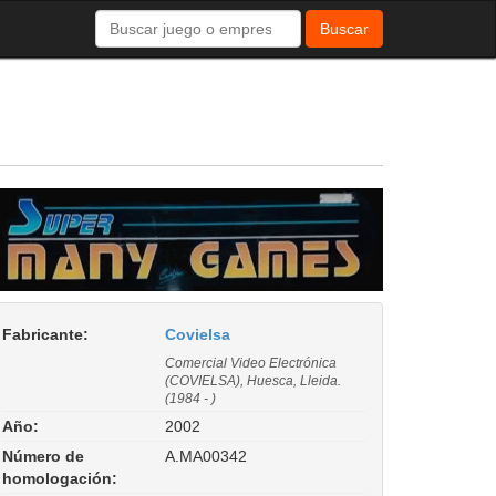
Buscar
Fabricante:
Covielsa
Comercial Video Electrónica
(COVIELSA), Huesca, Lleida.
(1984 - )
Año:
2002
Número de
A.MA00342
homologación: