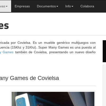
ivas
Empresas
Documentos
Info
Colabora
es
icada por Covielsa. Es un mueble genérico multijuegos con
cuencia (15Khz y 31Khz). Super Many Games es una puesta al
y Games
también de Covielsa, presentando un nuevo diseño
Many Games de Covielsa