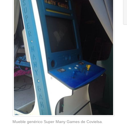
Mueble genérico Super Many Games de Covielsa.