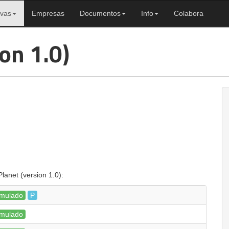
ivas
Empresas
Documentos
Info
Colabora
ion 1.0)
lanet (version 1.0):
mulado
P
mulado