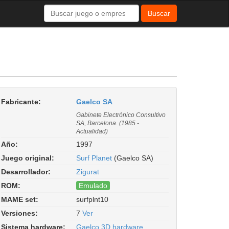
Buscar
Fabricante:
Gaelco SA
Gabinete Electrónico Consultivo
SA, Barcelona. (1985 -
Actualidad)
Año:
1997
Juego original:
Surf Planet
(Gaelco SA)
Desarrollador:
Zigurat
ROM:
Emulado
MAME set:
surfplnt10
Surf Planet (version 1.0). ROM
Versiones:
7
Ver
Parent: surfplnt. Driver:
gaelco/gaelco3d.cpp
Sistema hardware:
Gaelco 3D hardware