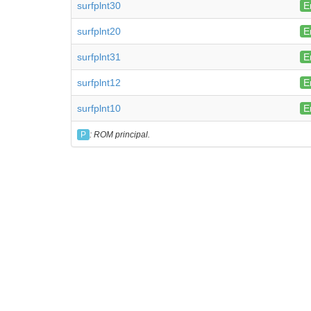
surfplnt30
E
surfplnt20
E
surfplnt31
E
surfplnt12
E
surfplnt10
E
P
: ROM principal.