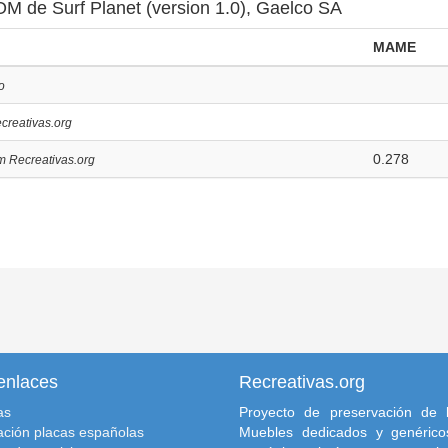
OM de Surf Planet (version 1.0), Gaelco SA
MAME
o
creativas.org
0.278
m Recreativas.org
enlaces
Recreativas.org
as
Proyecto de preservación de l
ación placas españolas
Muebles dedicados y genéricos