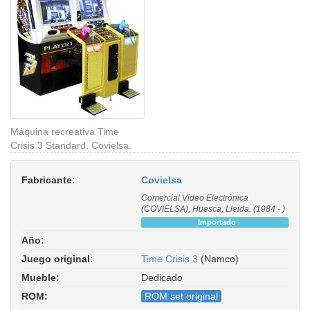
Máquina recreativa Time
Crisis 3 Standard, Covielsa.
Fabricante:
Covielsa
Comercial Video Electrónica
(COVIELSA), Huesca, Lleida. (1984 - )
Importado
Año:
Juego original:
Time Crisis 3
(Namco)
Mueble:
Dedicado
ROM:
ROM set original