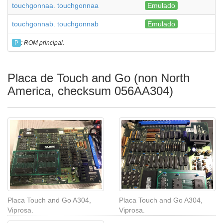
touchgonnaa. touchgonnaa
Emulado
touchgonnab. touchgonnab
Emulado
P
: ROM principal.
Placa de Touch and Go (non North
America, checksum 056AA304)
Placa Touch and Go A304,
Placa Touch and Go A304,
Viprosa.
Viprosa.