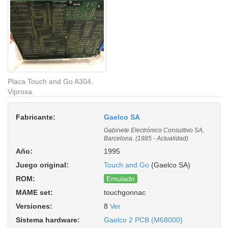
Placa Touch and Go A304,
Viprosa.
Fabricante:
Gaelco SA
Gabinete Electrónico Consultivo SA,
Barcelona. (1985 - Actualidad)
Año:
1995
Juego original:
Touch and Go
(Gaelco SA)
ROM:
Emulado
MAME set:
touchgonnac
Touch and Go (non North America,
Versiones:
8
Ver
checksum 056AA304). ROM Parent:
touchgo. Driver:
gaelco/gaelco2.cpp
Sistema hardware:
Gaelco 2 PCB (M68000)