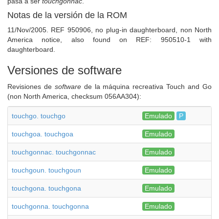
pasa a ser
touchgonnac
.
Notas de la versión de la ROM
11/Nov/2005. REF 950906, no plug-in daughterboard, non North
America notice, also found on REF: 950510-1 with
daughterboard.
Versiones de software
Revisiones de
software
de la máquina recreativa Touch and Go
(non North America, checksum 056AA304):
touchgo. touchgo
Emulado
P
touchgoa. touchgoa
Emulado
touchgonnac. touchgonnac
Emulado
touchgoun. touchgoun
Emulado
touchgona. touchgona
Emulado
touchgonna. touchgonna
Emulado