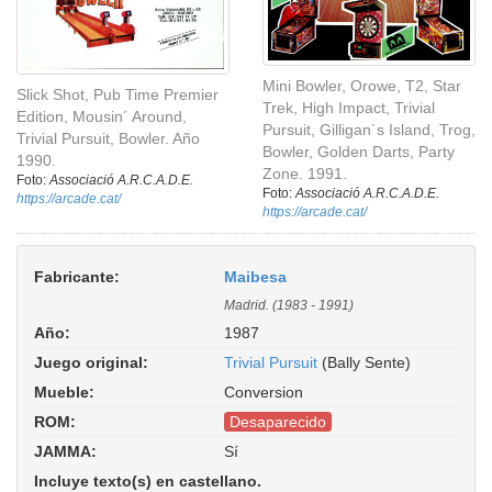
Mini Bowler, Orowe, T2, Star
Slick Shot, Pub Time Premier
Trek, High Impact, Trivial
Edition, Mousin´ Around,
Pursuit, Gilligan´s Island, Trog,
Trivial Pursuit, Bowler. Año
Bowler, Golden Darts, Party
1990.
Zone. 1991.
Foto:
Associació A.R.C.A.D.E.
Foto:
Associació A.R.C.A.D.E.
https://arcade.cat/
https://arcade.cat/
Fabricante:
Maibesa
Madrid. (1983 - 1991)
Año:
1987
Juego original:
Trivial Pursuit
(Bally Sente)
Mueble:
Conversion
ROM:
Desaparecido
JAMMA:
Sí
Incluye texto(s) en castellano.