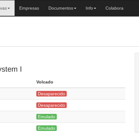
ivas
Empresas
Documentos
Info
Colabora
ystem I
Volcado
Desaparecido
Desaparecido
Emulado
Emulado