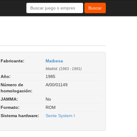
Buscar
Fabricante:
Maibesa
Madrid. (1983 - 1991)
Año:
1985
Número de
A/00/01149
homologación:
JAMMA:
No
Formato:
ROM
Sistema hardware:
Sente System I