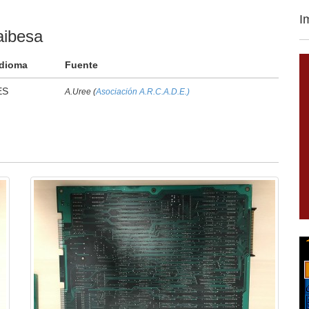
I
aibesa
Idioma
Fuente
ES
A.Uree (
Asociación A.R.C.A.D.E.)