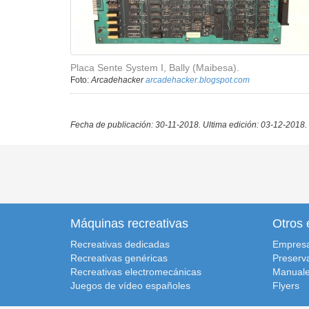
Placa Sente System I, Bally (Maibesa).
Foto:
Arcadehacker
arcadehacker.blogspot.com
Fecha de publicación: 30-11-2018.
Ultima edición: 03-12-2018.
Máquinas recreativas
Otros 
Recreativas dedicadas
Empres
Recreativas genéricas
Preserv
Recreativas electromecánicas
Manuale
Juegos de vídeo españoles
Flyers