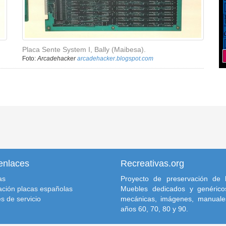
Placa Sente System I, Bally (Maibesa).
Foto:
Arcadehacker
arcadehacker.blogspot.com
enlaces
Recreativas.org
as
Proyecto de preservación de l
ación placas españolas
Muebles dedicados y genéricos
s de servicio
mecánicas, imágenes, manuale
años 60, 70, 80 y 90.