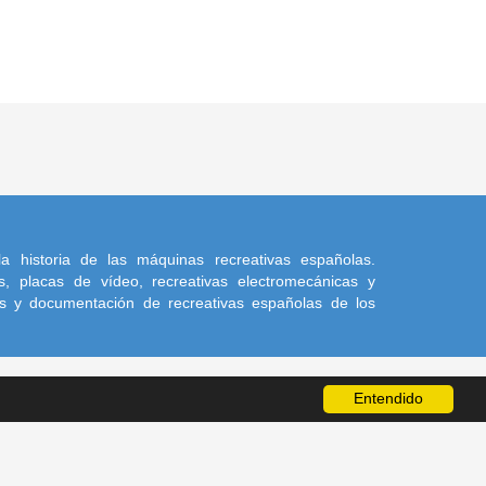
a historia de las máquinas recreativas españolas.
, placas de vídeo, recreativas electromecánicas y
s y documentación de recreativas españolas de los
Entendido
a sus autores.
l 4.0 Internacional
, mientras no se indique lo contrario.
Más