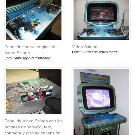
Panel de control original de
Video Saloon.
Foto:
Sunrisepc-retroarcade
Video Saloon.
Foto:
Sunrisepc-retroarcade
Panel de Video Saloon con los
botones de servicio, test,
contador y display de tensión