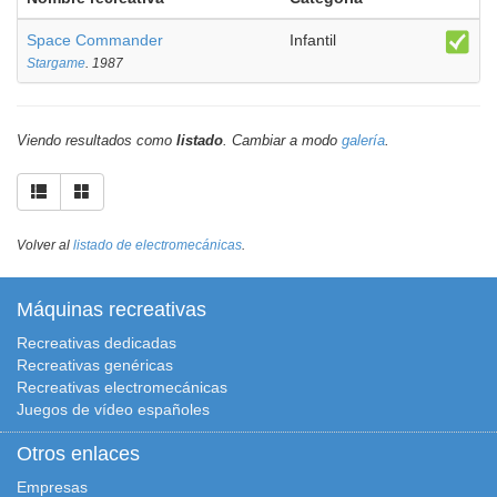
Space Commander
Infantil
Stargame
. 1987
Viendo resultados como
listado
. Cambiar a modo
galería
.
Volver al
listado de electromecánicas
.
Máquinas recreativas
Recreativas dedicadas
Recreativas genéricas
Recreativas electromecánicas
Juegos de vídeo españoles
Otros enlaces
Empresas