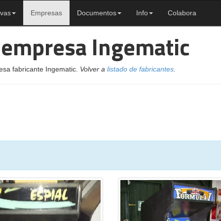
ivas
Empresas
Documentos
Info
Colabora
a empresa Ingematic
esa fabricante Ingematic.
Volver a
listado de fabricantes
.