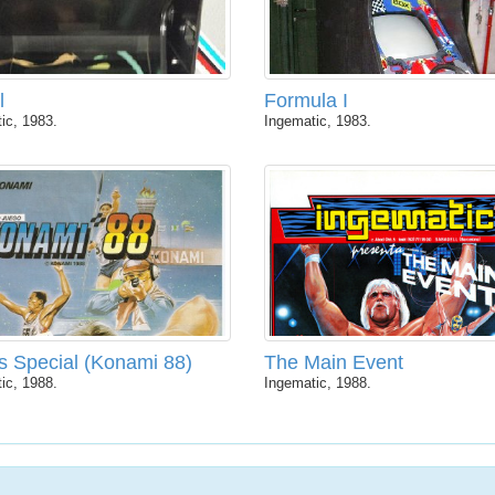
l
Formula I
ic, 1983.
Ingematic, 1983.
s Special (Konami 88)
The Main Event
ic, 1988.
Ingematic, 1988.