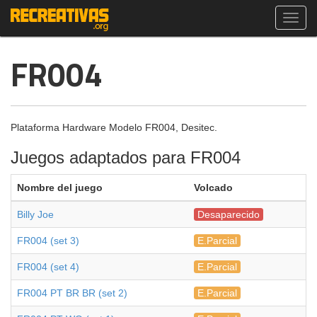
Toggl
navig
FR004
Plataforma Hardware Modelo FR004, Desitec.
Juegos adaptados para FR004
Nombre del juego
Volcado
Billy Joe
Desaparecido
FR004 (set 3)
E.Parcial
FR004 (set 4)
E.Parcial
FR004 PT BR BR (set 2)
E.Parcial