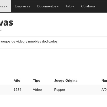
ivas
Empresas
Documentos
Info
Colabora
vas
.
 juegos de vídeo y muebles dedicados.
Año
Tipo
Juego Original
Nú
1984
Vídeo
Popper
A/0