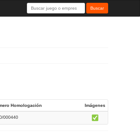
Buscar
mero Homologación
Imágenes
0/000440