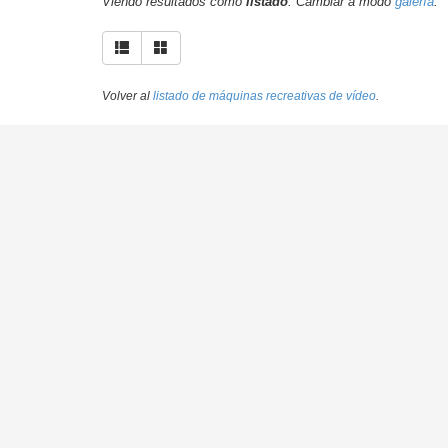
Viendo resultados como
listado
. Cambiar a modo
galería
.
Volver al
listado de máquinas recreativas de vídeo
.