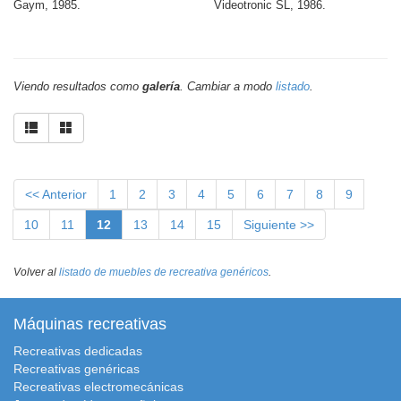
Gaym, 1985.
Videotronic SL, 1986.
Viendo resultados como
galería
. Cambiar a modo
listado
.
<< Anterior
1
2
3
4
5
6
7
8
9
10
11
12
13
14
15
Siguiente >>
Volver al
listado de muebles de recreativa genéricos
.
Máquinas recreativas
Recreativas dedicadas
Recreativas genéricas
Recreativas electromecánicas