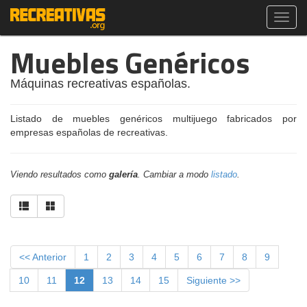
Toggl
navig
Muebles Genéricos
Máquinas recreativas españolas.
Listado de muebles genéricos multijuego fabricados por
empresas españolas de recreativas.
Viendo resultados como
galería
. Cambiar a modo
listado
.
<< Anterior
1
2
3
4
5
6
7
8
9
10
11
12
13
14
15
Siguiente >>