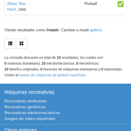
Silver Star
Pinball
FAER
. 1966
Viendo resultados como
listado
. Cambiar a modo
galería
.
La consulta devuelve un total de
10
resultados, los cuales son:
0
sistemas (hardware),
10
electromecánicas,
0
electrónicas.
10
diseños originales,
0
licencias de máquinas extranjeras y
0
importadas.
Volver al
listado de máquinas de pinball españolas
.
Máquinas recreativas
Recreativas dedicadas
Recreativas genéricas
Recreativas electromecánicas
Juegos de vídeo españoles
Otros enlaces