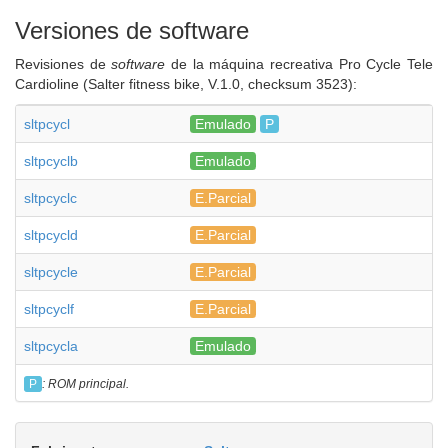
Versiones de software
Revisiones de
software
de la máquina recreativa Pro Cycle Tele
Cardioline (Salter fitness bike, V.1.0, checksum 3523):
sltpcycl
Emulado
P
sltpcyclb
Emulado
sltpcyclc
E.Parcial
sltpcycld
E.Parcial
sltpcycle
E.Parcial
sltpcyclf
E.Parcial
sltpcycla
Emulado
P
: ROM principal.