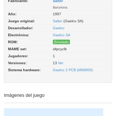
Fabricante:
Salter
Barcelona.
Año:
1997
Juego original:
Salter
(Gaelco SA)
Desarrollador:
Gaelco
Electrónica:
Gaelco SA
ROM:
Emulado
MAME set:
sltpcyclb
Pro Cycle Tele Cardioline (Salter
Jugadores:
1
fitness bike, V.1.0, checksum 3523).
ROM Parent: sltpcycl. Driver:
Versiones:
13
Ver
gaelco/gaelco2.cpp
Sistema hardware:
Gaelco 2 PCB (M68000)
Imágenes del juego