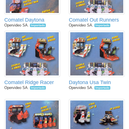
Comatel Daytona
Comatel Out Runners
Opervideo SA.
Opervideo SA.
Importado
Importado
Comatel Ridge Racer
Daytona Usa Twin
Opervideo SA.
Opervideo SA.
Importado
Importado