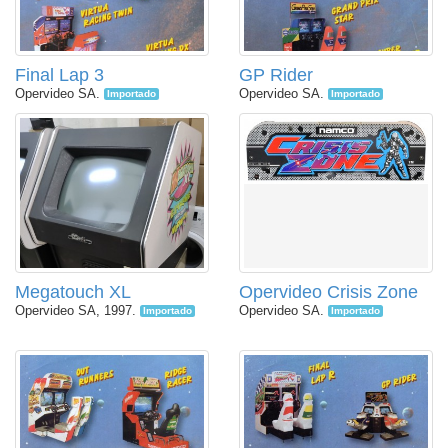
Final Lap 3
GP Rider
Opervideo SA.
Opervideo SA.
Importado
Importado
Megatouch XL
Opervideo Crisis Zone
Opervideo SA, 1997.
Opervideo SA.
Importado
Importado