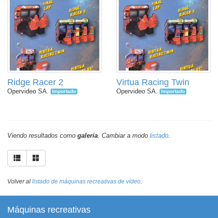
Ridge Racer 2
Virtua Racing Twin
Opervideo SA.
Opervideo SA.
Importado
Importado
Viendo resultados como
galería
. Cambiar a modo
listado
.
Volver al
listado de máquinas recreativas de vídeo
.
Máquinas recreativas