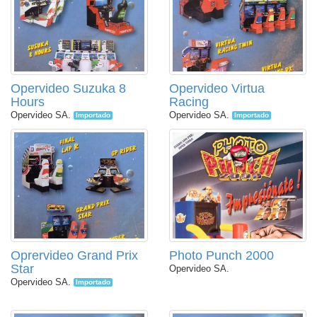
Opervideo Suzuka 8
Opervideo Virtua
Hours
Racing
Opervideo SA.
Opervideo SA.
Importado
Importado
Oprervideo Grand Prix
Photo Punch 2000
Star
Opervideo SA.
Opervideo SA.
Importado