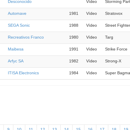
Desconocido
Vídeo
Storming Par
Automave
1981
Vídeo
Stratovox
SEGA Sonic
1988
Vídeo
Street Fighte
Recreativos Franco
1980
Vídeo
Targ
Maibesa
1991
Vídeo
Strike Force
Arfyc SA
1982
Vídeo
Strong-X
ITISA Electronics
1984
Vídeo
Super Bagm
9
10
11
12
13
14
15
16
17
18
19