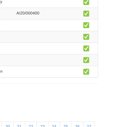
ty
A/20/000400
r
an
20
21
22
23
24
25
26
27