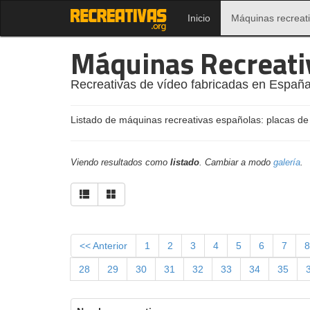
Inicio
Máquinas recreat
Máquinas Recreati
Recreativas de vídeo fabricadas en España
Listado de máquinas recreativas españolas: placas de
Viendo resultados como
listado
. Cambiar a modo
galería
.
<< Anterior
1
2
3
4
5
6
7
8
28
29
30
31
32
33
34
35