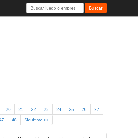
Buscar
20
21
22
23
24
25
26
27
47
48
Siguiente >>