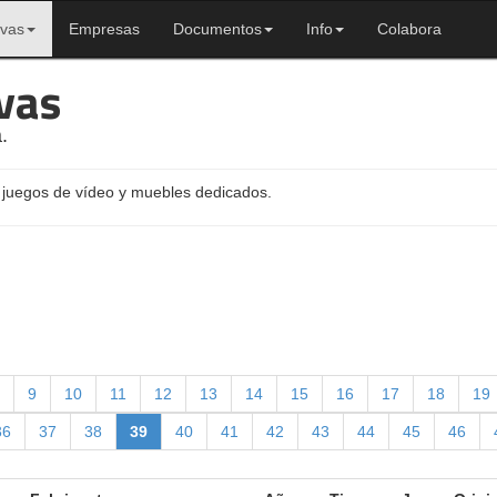
ivas
Empresas
Documentos
Info
Colabora
vas
.
 juegos de vídeo y muebles dedicados.
9
10
11
12
13
14
15
16
17
18
19
36
37
38
39
40
41
42
43
44
45
46