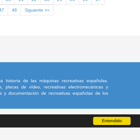
47
48
Siguiente >>
a historia de las máquinas recreativas españolas.
, placas de vídeo, recreativas electromecánicas y
s y documentación de recreativas españolas de los
Entendido
a sus autores.