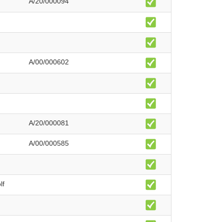
A/20/000094
A/00/000602
n
n
A/20/000081
A/00/000585
lf