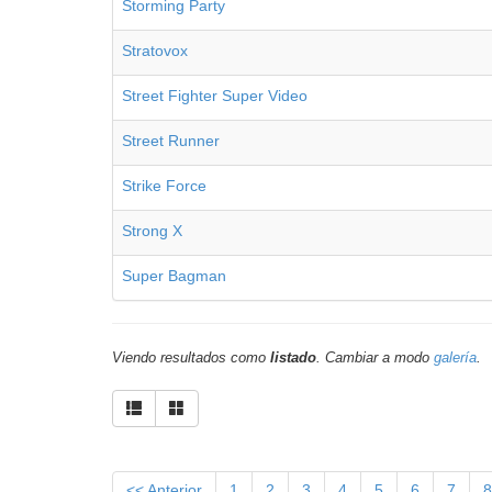
Storming Party
Stratovox
Street Fighter Super Video
Street Runner
Strike Force
Strong X
Super Bagman
Viendo resultados como
listado
. Cambiar a modo
galería
.
<< Anterior
1
2
3
4
5
6
7
8