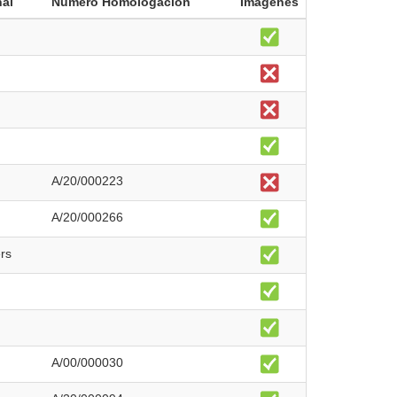
nal
Número Homologación
Imágenes
A/20/000223
A/20/000266
rs
A/00/000030