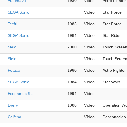
Automave
1980
Vídeo
Astro Fighter
SEGA Sonic
Vídeo
Star Force
Tecfri
1985
Vídeo
Star Force
SEGA Sonic
1984
Vídeo
Star Rider
Sleic
2000
Vídeo
Touch Scree
Sleic
Vídeo
Touch Scree
Petaco
1980
Vídeo
Astro Fighter
SEGA Sonic
1984
Vídeo
Star Wars
Ecogames SL
1994
Vídeo
Every
1988
Vídeo
Operation Wo
Calfesa
Vídeo
Desconocido