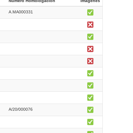
Número Homologación
Imágenes
A.MA000331
A/20/000076