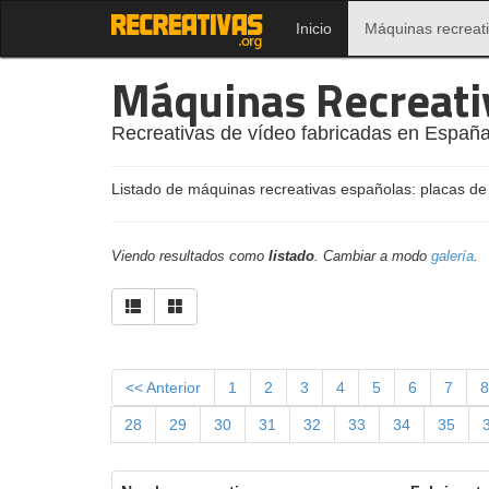
Inicio
Máquinas recreat
Máquinas Recreati
Recreativas de vídeo fabricadas en España
Listado de máquinas recreativas españolas: placas de
Viendo resultados como
listado
. Cambiar a modo
galería
.
<< Anterior
1
2
3
4
5
6
7
8
28
29
30
31
32
33
34
35