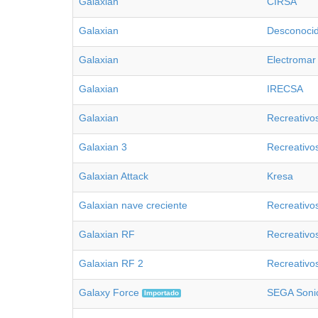
Galaxian
CIRSA
Galaxian
Desconoci
Galaxian
Electromar
Galaxian
IRECSA
Galaxian
Recreativ
Galaxian 3
Recreativo
Galaxian Attack
Kresa
Galaxian nave creciente
Recreativo
Galaxian RF
Recreativo
Galaxian RF 2
Recreativo
Galaxy Force
SEGA Soni
Importado