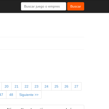
Buscar
20
21
22
23
24
25
26
27
47
48
Siguiente >>