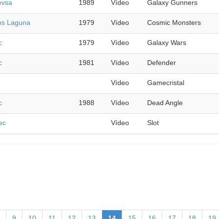
evsa
1989
Vídeo
Galaxy Gunners
os Laguna
1979
Vídeo
Cosmic Monsters
c
1979
Vídeo
Galaxy Wars
c
1981
Vídeo
Defender
Vídeo
Gamecristal
c
1988
Vídeo
Dead Angle
ec
Vídeo
Slot
9
10
11
12
13
14
15
16
17
18
19