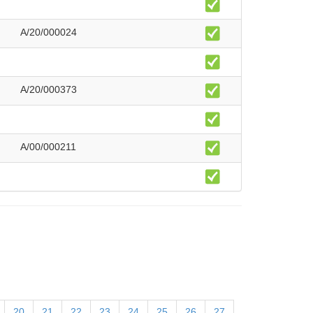
A/20/000024
A/20/000373
A/00/000211
20
21
22
23
24
25
26
27