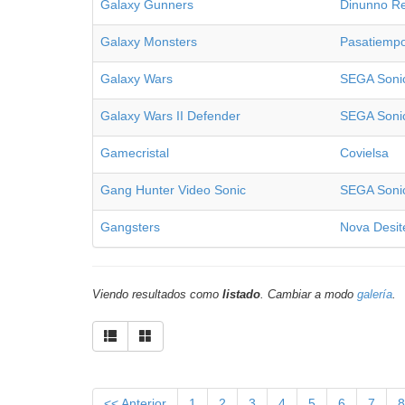
Galaxy Gunners
Dinunno R
Galaxy Monsters
Pasatiemp
Galaxy Wars
SEGA Soni
Galaxy Wars II Defender
SEGA Soni
Gamecristal
Covielsa
Gang Hunter Video Sonic
SEGA Soni
Gangsters
Nova Desit
Viendo resultados como
listado
. Cambiar a modo
galería
.
<< Anterior
1
2
3
4
5
6
7
8