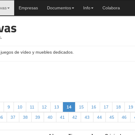
ivas
Empresas
Documentos
Info
Colabora
vas
.
 juegos de vídeo y muebles dedicados.
9
10
11
12
13
14
15
16
17
18
19
36
37
38
39
40
41
42
43
44
45
46