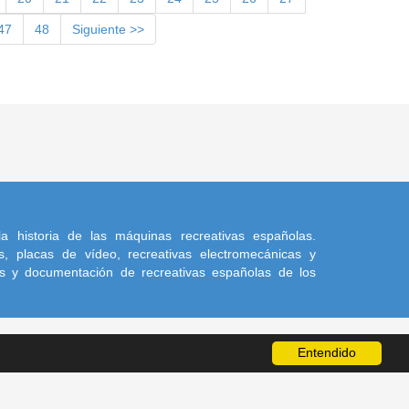
47
48
Siguiente >>
a historia de las máquinas recreativas españolas.
, placas de vídeo, recreativas electromecánicas y
s y documentación de recreativas españolas de los
Entendido
a sus autores.