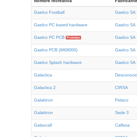
Nombre recreativa
Fabricant
Gaelco Football
Gaelco SA
Gaelco PC based hardware
Gaelco SA
Gaelco PC PCB
Gaelco SA
Prototipo
Gaelco PCB (M68000)
Gaelco SA
Gaelco Splash hardware
Gaelco SA
Galactica
Desconoci
Galactica 2
CIRSA
Galaktron
Petaco
Galaktron
Sede 3
Galaxcalf
Calfesa