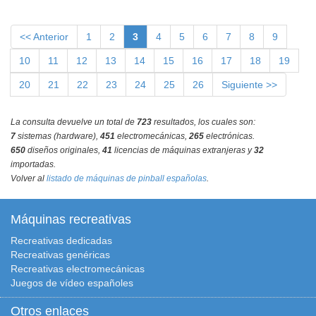
<< Anterior
1
2
3
4
5
6
7
8
9
10
11
12
13
14
15
16
17
18
19
20
21
22
23
24
25
26
Siguiente >>
La consulta devuelve un total de
723
resultados, los cuales son:
7
sistemas (hardware),
451
electromecánicas,
265
electrónicas.
650
diseños originales,
41
licencias de máquinas extranjeras y
32
importadas.
Volver al
listado de máquinas de pinball españolas
.
Máquinas recreativas
Recreativas dedicadas
Recreativas genéricas
Recreativas electromecánicas
Juegos de vídeo españoles
Otros enlaces