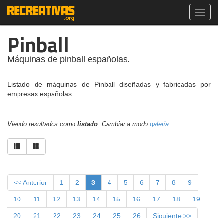
Toggl
navig
Pinball
Máquinas de pinball españolas.
Listado de máquinas de Pinball diseñadas y fabricadas por
empresas españolas.
Viendo resultados como
listado
. Cambiar a modo
galería
.
<< Anterior
1
2
3
4
5
6
7
8
9
10
11
12
13
14
15
16
17
18
19
20
21
22
23
24
25
26
Siguiente >>