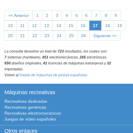
<< Anterior
1
2
3
4
5
6
7
8
9
10
11
12
13
14
15
16
17
18
19
20
21
22
23
24
25
26
Siguiente >>
La consulta devuelve un total de
723
resultados, los cuales son:
7
sistemas (hardware),
451
electromecánicas,
265
electrónicas.
650
diseños originales,
41
licencias de máquinas extranjeras y
32
importadas.
Volver al
listado de máquinas de pinball españolas
.
Máquinas recreativas
Recreativas dedicadas
Recreativas genéricas
Recreativas electromecánicas
Juegos de vídeo españoles
Otros enlaces