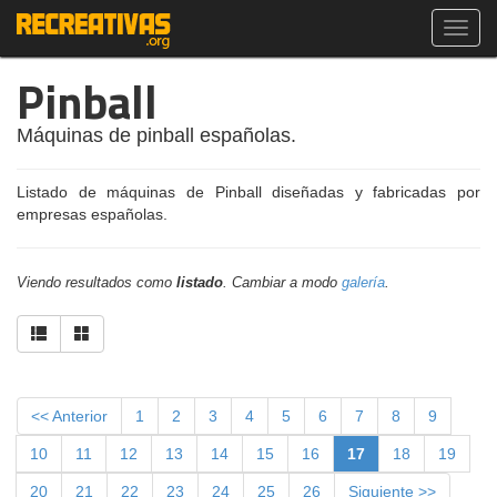
Toggl
navig
Pinball
Máquinas de pinball españolas.
Listado de máquinas de Pinball diseñadas y fabricadas por
empresas españolas.
Viendo resultados como
listado
. Cambiar a modo
galería
.
<< Anterior
1
2
3
4
5
6
7
8
9
10
11
12
13
14
15
16
17
18
19
20
21
22
23
24
25
26
Siguiente >>