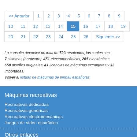
<< Anterior
1
2
3
4
5
6
7
8
9
10
11
12
13
14
15
16
17
18
19
20
21
22
23
24
25
26
Siguiente >>
La consulta devuelve un total de
723
resultados, los cuales son:
7
sistemas (hardware),
451
electromecánicas,
265
electrónicas.
650
diseños originales,
41
licencias de máquinas extranjeras y
32
importadas.
Volver al
listado de máquinas de pinball españolas
.
Máquinas recreativas
Recreativas dedicadas
Recreativas genéricas
Recreativas electromecánicas
Juegos de vídeo españoles
Otros enlaces