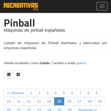
Toggl
navig
Pinball
Máquinas de pinball españolas.
Listado de máquinas de Pinball diseñadas y fabricadas por
empresas españolas.
Viendo resultados como
listado
. Cambiar a modo
galería
.
<< Anterior
1
2
3
4
5
6
7
8
9
10
11
12
13
14
15
16
17
18
19
20
21
22
23
24
25
26
Siguiente >>