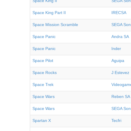
Space King II
SEGA Son
Space King Part II
IRECSA
Space Mission Scramble
SEGA Son
Space Panic
Andra SA
Space Panic
Inder
Space Pilot
Aguipa
Space Rocks
J Estevez
Space Trek
Videogame
Space Wars
Reben SA
Space Wars
SEGA Son
Spartan X
Tecfri