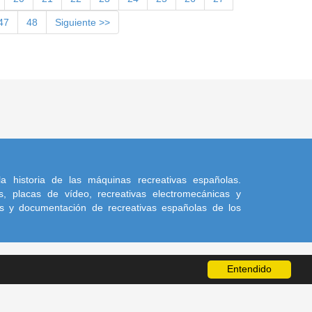
47
48
Siguiente >>
a historia de las máquinas recreativas españolas.
, placas de vídeo, recreativas electromecánicas y
s y documentación de recreativas españolas de los
Entendido
a sus autores.