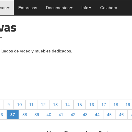
ivas
Empresas
Documentos
Info
Colabora
vas
.
 juegos de vídeo y muebles dedicados.
9
10
11
12
13
14
15
16
17
18
19
36
37
38
39
40
41
42
43
44
45
46