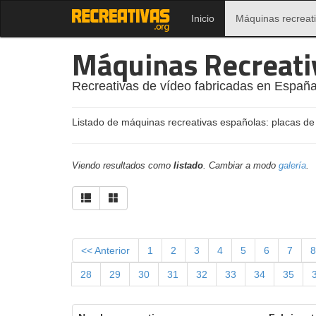
Inicio
Máquinas recreat
Máquinas Recreati
Recreativas de vídeo fabricadas en España
Listado de máquinas recreativas españolas: placas de
Viendo resultados como
listado
. Cambiar a modo
galería
.
<< Anterior
1
2
3
4
5
6
7
8
28
29
30
31
32
33
34
35