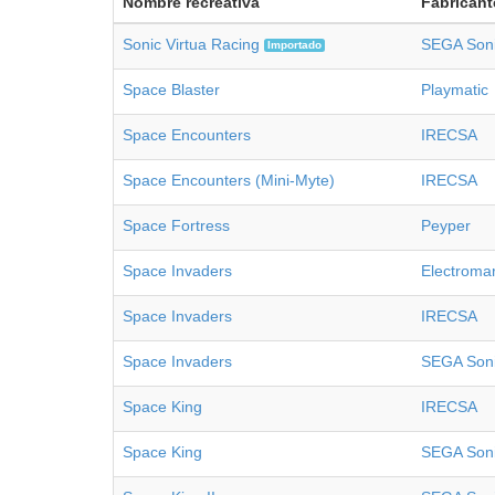
Nombre recreativa
Fabricant
Sonic Virtua Racing
SEGA Son
Importado
Space Blaster
Playmatic
Space Encounters
IRECSA
Space Encounters (Mini-Myte)
IRECSA
Space Fortress
Peyper
Space Invaders
Electroma
Space Invaders
IRECSA
Space Invaders
SEGA Son
Space King
IRECSA
Space King
SEGA Son