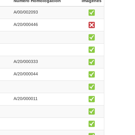
Número Homologación
Imágenes
A/00/002093
A/20/000446
A/20/000333
A/20/000044
A/20/000011