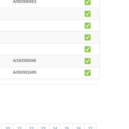
A/00/000463
A/16/000046
A/00/001689
20
21
22
23
24
25
26
27