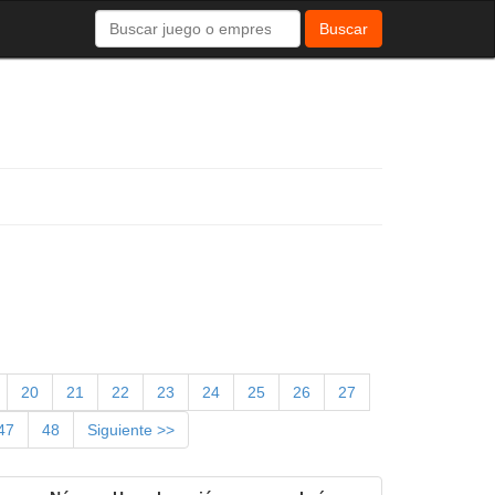
Buscar
20
21
22
23
24
25
26
27
47
48
Siguiente >>