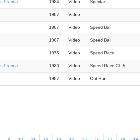
os Franco
1984
Vídeo
Spectar
1987
Vídeo
1987
Vídeo
Speed Ball
1987
Vídeo
Speed Ball
1975
Vídeo
Speed Race
os Franco
1980
Vídeo
Speed Race CL-5
1987
Vídeo
Out Run
9
10
11
12
13
14
15
16
17
18
19