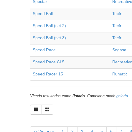
Spectar
Recreativ
Speed Ball
Tecfri
Speed Ball (set 2)
Tecfri
Speed Ball (set 3)
Tecfri
Speed Race
Segasa
Speed Race CL5
Recreativ
Speed Racer 15
Rumatic
Viendo resultados como
listado
. Cambiar a modo
galería
.
<< Anterior
1
2
3
4
5
6
7
8