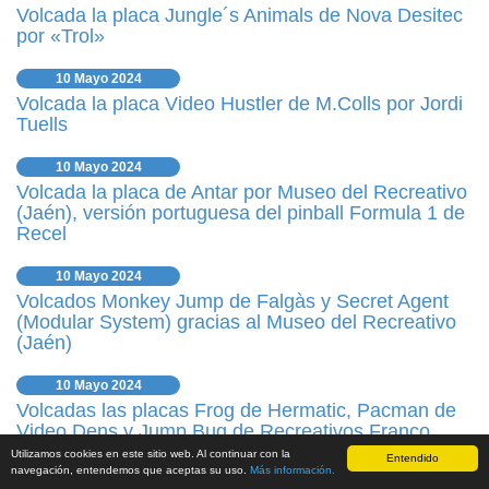
Volcada la placa Jungle´s Animals de Nova Desitec
por «Trol»
10 Mayo 2024
Volcada la placa Video Hustler de M.Colls por Jordi
Tuells
10 Mayo 2024
Volcada la placa de Antar por Museo del Recreativo
(Jaén), versión portuguesa del pinball Formula 1 de
Recel
10 Mayo 2024
Volcados Monkey Jump de Falgàs y Secret Agent
(Modular System) gracias al Museo del Recreativo
(Jaén)
10 Mayo 2024
Volcadas las placas Frog de Hermatic, Pacman de
Video Dens y Jump Bug de Recreativos Franco
gracias a Arcade Dealer
Utilizamos cookies en este sitio web. Al continuar con la
Entendido
navegación, entendemos que aceptas su uso.
Más información.